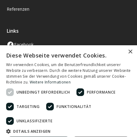
Referenzen
Links
Facebook
×
Diese Webseite verwendet Cookies.
Instagram
Wir verwenden Cookies, um die Benutzerfreundlichkeit unserer
Angebot anfordern
Website zu verbessern. Durch die weitere Nutzung unserer Webseite
stimmen Sie der Verwendung von Cookies gemäß unserer Cookie-
Termin vereinbaren
Richtlinie zu.
Weitere Informationen
UNBEDINGT ERFORDERLICH
PERFORMANCE
TARGETING
FUNKTIONALITÄT
Datenschutz
Impressum
UNKLASSIFIZIERTE
© 2025 Turp Bodentechnik. Made with ❤️ by
nentix.de
DETAILS ANZEIGEN